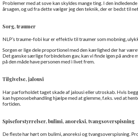
Problemer med at sove kan skyldes mange ting. I den indledende 
årsagen, og ud fra dette vælger jeg den teknik, der er bedst til net
Sorg, traumer
NLP’s traume-fobi kur er effektiv til traumer som mobning, ulykke
Sorgen er lige dele proportionel med den kærlighed der har været 
Det ganske særlige forbindelsen gav, kan vi finde igen på andre
på den måde have personen med i livet frem.
Tilgivelse, jalousi
Har parforholdet taget skade af jalousi eller utroskab. Hvis beg
kan hypnosebehandling hjælpe med at glemme, f.eks. ved at hent
fortiden.
Spiseforstyrrelser, bulimi, anoreksi, tvangsoverspisning
De fleste har hørt om bulimi, anoreksi og tvangsoverspisning. 