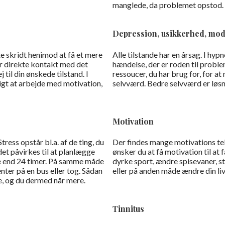
manglede, da problemet opstod.
Depression, usikkerhed, mo
te skridt henimod at få et mere
Alle tilstande har en årsag. I hypn
der direkte kontakt med det
hændelse, der er roden til problem
til din ønskede tilstand. I
ressoucer, du har brug for, for a
igt at arbejde med motivation,
selvværd. Bedre selvværd er løsn
Motivation
tress opstår bl.a. af de ting, du
Der findes mange motivations te
ndet påvirkes til at planlægge
ønsker du at få motivation til at 
re end 24 timer. På samme måde
dyrke sport, ændre spisevaner, s
enter på en bus eller tog. Sådan
eller på anden måde ændre din livs
e, og du dermed når mere.
Tinnitus