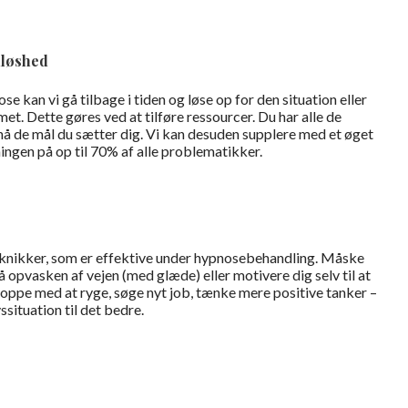
dløshed
ose kan vi gå tilbage i tiden og løse op for den situation eller
et. Dette gøres ved at tilføre ressourcer. Du har alle de
t nå de mål du sætter dig. Vi kan desuden supplere med et øget
ingen på op til 70% af alle problematikker.
knikker, som er effektive under hypnosebehandling. Måske
få opvasken af vejen (med glæde) eller motivere dig selv til at
toppe med at ryge, søge nyt job, tænke mere positive tanker –
situation til det bedre.