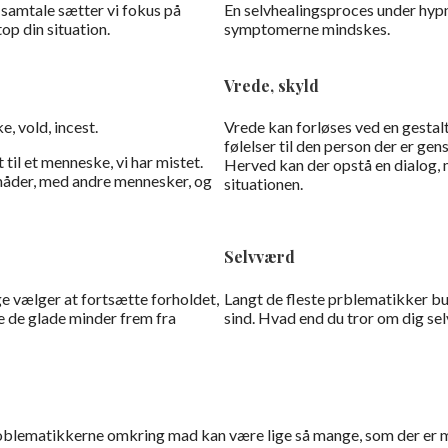
samtale sætter vi fokus på
En selvhealingsproces under hypno
op din situation.
symptomerne mindskes.
Vrede, skyld
, vold, incest.
Vrede kan forløses ved en gestal
følelser til den person der er gen
til et menneske, vi har mistet.
Herved kan der opstå en dialog, 
 måder, med andre mennesker, og
situationen.
Selvværd
ge vælger at fortsætte forholdet,
Langt de fleste prblematikker bun
e de glade minder frem fra
sind. Hvad end du tror om dig sel
Problematikkerne omkring mad kan være lige så mange, som der er 