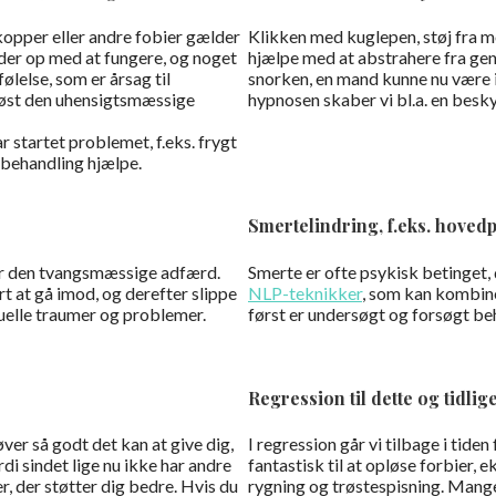
kopper eller andre fobier gælder
Klikken med kuglepen, støj fra mo
older op med at fungere, og noget
hjælpe med at abstrahere fra gen
følelse, som er årsag til
snorken, en mand kunne nu være i 
dløst den uhensigtsmæssige
hypnosen skaber vi bl.a. en besky
r startet problemet, f.eks. frygt
ebehandling hjælpe.
Smertelindring, f.eks. hoved
for den tvangsmæssige adfærd.
Smerte er ofte psykisk betinget
rt at gå imod, og derefter slippe
NLP-teknikker
, som kan kombine
uelle traumer og problemer.
først er undersøgt og forsøgt be
Regression til dette og tidlige
øver så godt det kan at give dig,
I regression går vi tilbage i tide
di sindet lige nu ikke har andre
fantastisk til at opløse forbie
, der støtter dig bedre. Hvis du
rygning og trøstespisning. Mange 