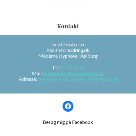
Kontakt
Jane Christensen
Positivforandring.dk
Moderne Hypnose i Aalborg
Tlf.
21 22 31 41
Mail:
jane@positivforandring.dk
Adresse:
Vesterbro 18, 2 sal tv. 9000 Aalborg
Facebook
Besøg mig på Facebook