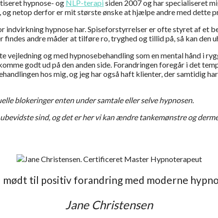
ktiseret hypnose- og
NLP-terapi
siden 2007 og har specialiseret 
e, og netop derfor er mit største ønske at hjælpe andre med dette 
tor indvirkning hypnose har. Spiseforstyrrelser er ofte styret af et
findes andre måder at tilføre ro, tryghed og tillid på, så kan den
rette vejledning og med hypnosebehandling som en mental hånd i ry
t komme godt ud på den anden side. Forandringen foregår i det tempo,
ndlingen hos mig, og jeg har også haft klienter, der samtidig har 
ntuelle blokeringer enten under samtale eller selve hypnosen.
et ubevidste sind, og det er her vi kan ændre tankemønstre og derme
 mødt til positiv forandring med moderne hypn
Jane Christensen