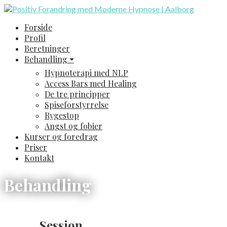
Gå
til
Positiv Forandring med Moderne Hypnose | Aalborg
På klinikken i Aalborg behandler jeg forskellige problematikke
Forside
indhold
Profil
Beretninger
Behandling ⏷
Hypnoterapi med NLP
Access Bars med Healing
De tre principper
Spiseforstyrrelse
Rygestop
Angst og fobier
Kurser og foredrag
Priser
Kontakt
Behandling
Session