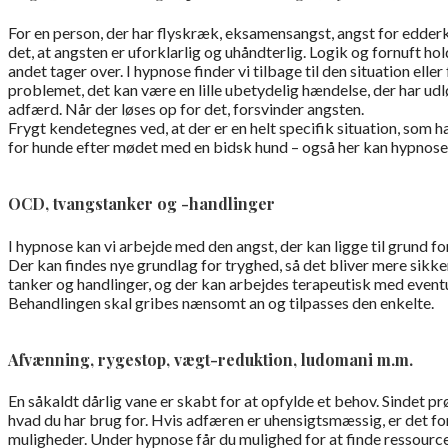
For en person, der har flyskræk, eksamensangst, angst for edder
det, at angsten er uforklarlig og uhåndterlig. Logik og fornuft h
andet tager over. I hypnose finder vi tilbage til den situation eller 
problemet, det kan være en lille ubetydelig hændelse, der har u
adfærd. Når der løses op for det, forsvinder angsten.
Frygt kendetegnes ved, at der er en helt specifik situation, som ha
for hunde efter mødet med en bidsk hund – også her kan hypnos
OCD, tvangstanker og -handlinger
I hypnose kan vi arbejde med den angst, der kan ligge til grund 
Der kan findes nye grundlag for tryghed, så det bliver mere sikke
tanker og handlinger, og der kan arbejdes terapeutisk med event
Behandlingen skal gribes nænsomt an og tilpasses den enkelte.
Afvænning, rygestop, vægt-reduktion, ludomani m.m.
En såkaldt dårlig vane er skabt for at opfylde et behov. Sindet pr
hvad du har brug for. Hvis adfæren er uhensigtsmæssig, er det for
muligheder. Under hypnose får du mulighed for at finde ressourcer