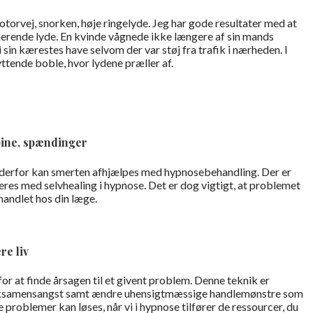
torvej, snorken, høje ringelyde. Jeg har gode resultater med at
erende lyde. En kvinde vågnede ikke længere af sin mands
sin kærestes have selvom der var støj fra trafik i nærheden. I
ttende boble, hvor lydene præller af.
pine, spændinger
, derfor kan smerten afhjælpes med hypnosebehandling. Der er
res med selvhealing i hypnose. Det er dog vigtigt, at problemet
handlet hos din læge.
re liv
n for at finde årsagen til et givent problem. Denne teknik er
r, eksamensangst samt ændre uhensigtmæssige handlemønstre som
problemer kan løses, når vi i hypnose tilfører de ressourcer, du