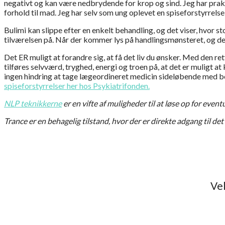
negativt og kan være nedbrydende for krop og sind. Jeg har pra
forhold til mad. Jeg har selv som ung oplevet en spiseforstyrrels
Bulimi kan slippe efter en enkelt behandling, og det viser, hvor s
tilværelsen på. Når der kommer lys på handlingsmønsteret, og der 
Det ER muligt at forandre sig, at få det liv du ønsker. Med den 
tilføres selvværd, tryghed, energi og troen på, at det er muligt a
ingen hindring at tage lægeordineret medicin sideløbende med beha
spiseforstyrrelser her hos Psykiatrifonden.
NLP teknikkerne
er en vifte af muligheder til at løse op for eve
Trance er en behagelig tilstand, hvor der er direkte adgang til d
Vel