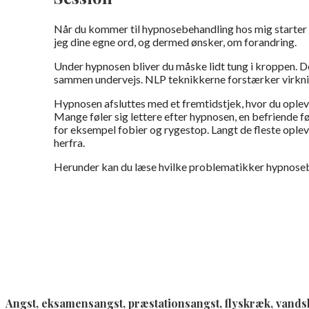
Når du kommer til hypnosebehandling hos mig starter
jeg dine egne ord, og dermed ønsker, om forandring.
Under hypnosen bliver du måske lidt tung i kroppen. D
sammen undervejs. NLP teknikkerne forstærker virkn
Hypnosen afsluttes med et fremtidstjek, hvor du oplev
Mange føler sig lettere efter hypnosen, en befriende f
for eksempel fobier og rygestop. Langt de fleste ople
herfra.
Herunder kan du læse hvilke problematikker hypnoseb
Angst, eksamensangst, præstationsangst, flyskræk, vand