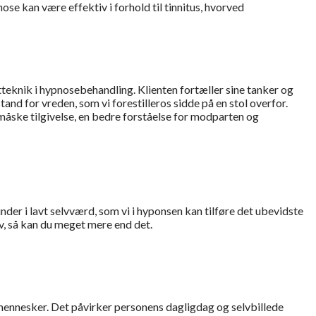
se kan være effektiv i forhold til tinnitus, hvorved
tteknik i hypnosebehandling. Klienten fortæller sine tanker og
stand for vreden, som vi forestilleros sidde på en stol overfor.
måske tilgivelse, en bedre forståelse for modparten og
der i lavt selvværd, som vi i hyponsen kan tilføre det ubevidste
v, så kan du meget mere end det.
mennesker. Det påvirker personens dagligdag og selvbillede