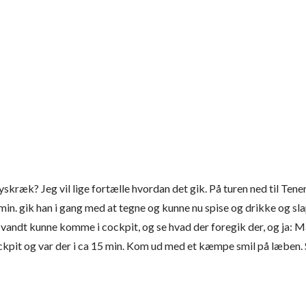
yskræk? Jeg vil lige fortælle hvordan det gik. På turen ned til Tener
0 min. gik han i gang med at tegne og kunne nu spise og drikke og s
vandt kunne komme i cockpit, og se hvad der foregik der, og ja: M
cockpit og var der i ca 15 min. Kom ud med et kæmpe smil på læben