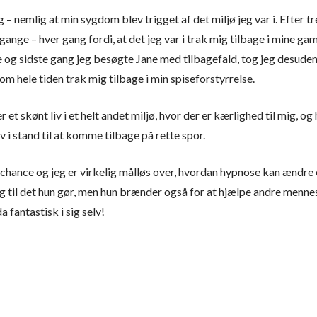
– nemlig at min sygdom blev trigget af det miljø jeg var i. Efter t
 gange – hver gang fordi, at det jeg var i trak mig tilbage i mine g
 og sidste gang jeg besøgte Jane med tilbagefald, tog jeg desuden 
m hele tiden trak mig tilbage i min spiseforstyrrelse.
r et skønt liv i et helt andet miljø, hvor der er kærlighed til mig,
lv i stand til at komme tilbage på rette spor.
chance og jeg er virkelig målløs over, hvordan hypnose kan ændre en
ygtig til det hun gør, men hun brænder også for at hjælpe andre me
da fantastisk i sig selv!