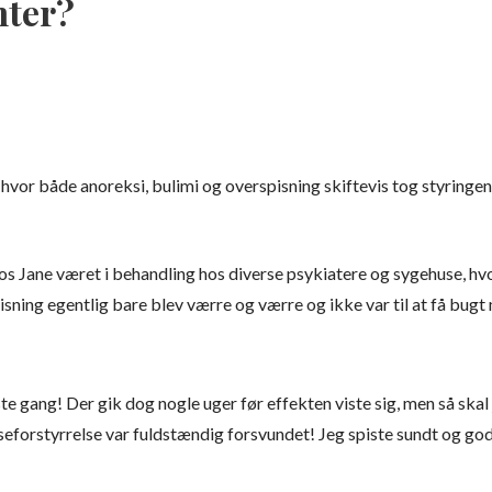
nter?
se hvor både anoreksi, bulimi og overspisning skiftevis tog styringen
os Jane været i behandling hos diverse psykiatere og sygehuse, hvo
sning egentlig bare blev værre og værre og ikke var til at få bugt
 gang! Der gik dog nogle uger før effekten viste sig, men så skal je
eforstyrrelse var fuldstændig forsvundet! Jeg spiste sundt og godt