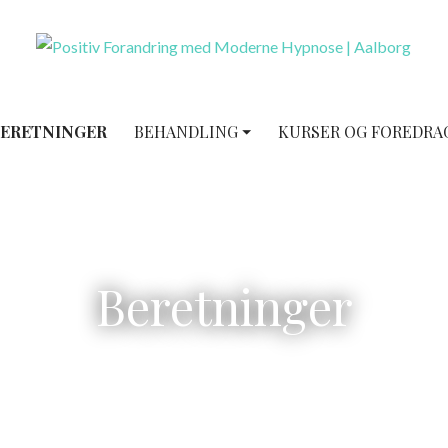
rskellige problematikker i hypnose - eksamensangst, tandlægeskræk
med Moderne Hypnose | Aalborg
Positiv Forandring med Moderne Hypnose.
ERETNINGER
BEHANDLING ⏷
KURSER OG FOREDRA
Beretninger