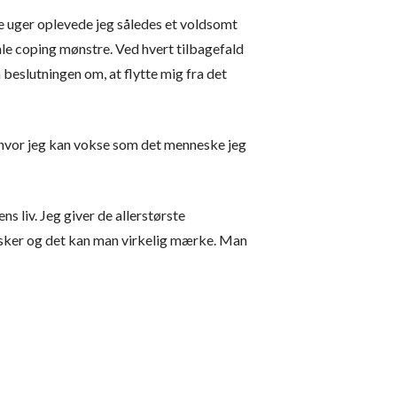
re uger oplevede jeg således et voldsomt
amle coping mønstre. Ved hvert tilbagefald
beslutningen om, at flytte mig fra det
 og hvor jeg kan vokse som det menneske jeg
s liv. Jeg giver de allerstørste
nnesker og det kan man virkelig mærke. Man