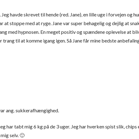
 Jeg havde skrevet til hende (red. Jane), en lille uge i forvejen og hu
r at stoppe med at ryge. Jane var super behagelig og dejlig at sna
i gang med hypnosen. En meget positiv og spændene oplevelse at bli
ler trang til at komme igang igen. Så Jane får mine bedste anbefalin
 var ang. sukkerafhængighed.
 jeg har tabt mig 6 kg på de 3 uger. Jeg har hverken spist slik, chi
 mig selv. 🙂