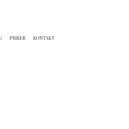
, spiseforstyrelser, rygestop, fobier, mm.
G
PRISER
KONTAKT