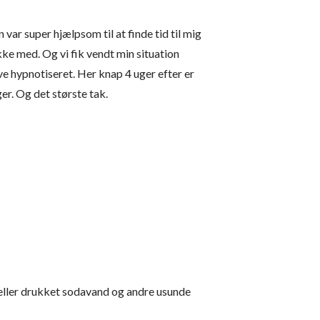
n var super hjælpsom til at finde tid til mig
kke med. Og vi fik vendt min situation
ve hypnotiseret. Her knap 4 uger efter er
ger. Og det største tak.
ps eller drukket sodavand og andre usunde