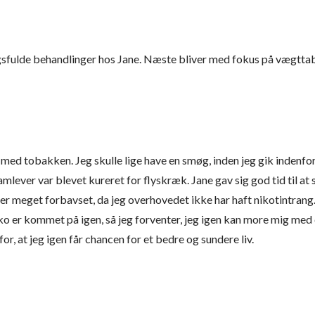
ingsfulde behandlinger hos Jane. Næste bliver med fokus på vægtta
 med tobakken. Jeg skulle lige have en smøg, inden jeg gik indenfor
lever var blevet kureret for flyskræk. Jane gav sig god tid til at 
er meget forbavset, da jeg overhovedet ikke har haft nikotintrang.
ko er kommet på igen, så jeg forventer, jeg igen kan more mig med 
r, at jeg igen får chancen for et bedre og sundere liv.