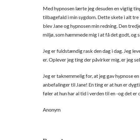
Med hypnosen lærte jeg desuden en vigtig ting 
tilbagefald i min sygdom. Dette skete i alt tre
blev Jane og hypnosen min redning. Den tredje
miljø, som hæmmede mig i at få det godt, og so
Jeg er fuldstændig rask den dag i dag. Jeg leve
er. Oplever jeg ting der påvirker mig, er jeg se
Jeg er taknemmelig for, at jeg gav hypnose en 
anbefalinger til Jane! En ting er at hun er d
føler at hun har al tid i verden til en -og det er 
Anonym