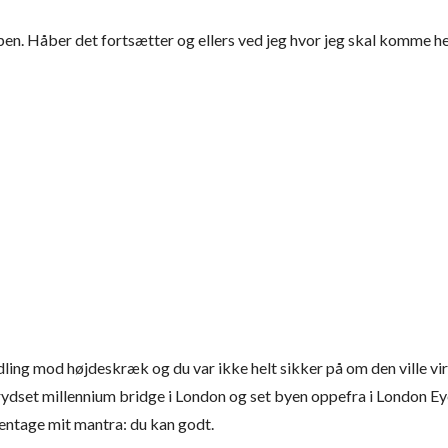
en. Håber det fortsætter og ellers ved jeg hvor jeg skal komme he
ling mod højdeskræk og du var ikke helt sikker på om den ville vi
 krydset millennium bridge i London og set byen oppefra i London 
gentage mit mantra: du kan godt.